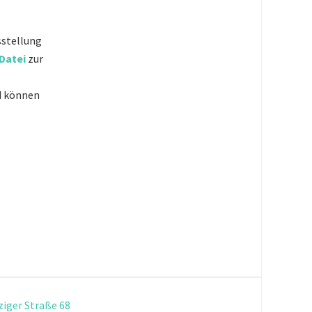
sstellung
-Datei
zur
nd können
ziger Straße 68