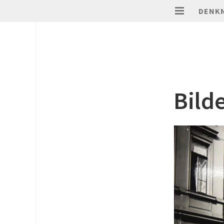
DENK
Bild