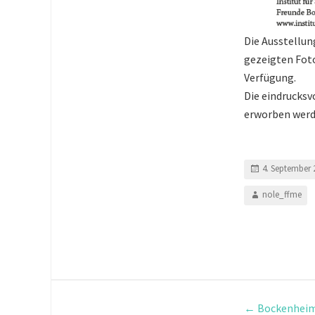
Die Ausstellun
gezeigten Fot
Verfügung.
Die eindrucksv
erworben werde
4. September 
nole_ffme
←
Bockenheim: