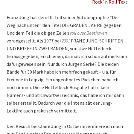
Rock´n Roll Tex
t
Franz Jung hat dem III. Teil seiner Autobiographie “Der
Weg nach unten” den Titel DIE GRAUEN JAHRE gegeben.
Und dem Teil die obigen Zeilen
roll over Beethoven
vorangestellt. Als 1977 bei
2001
FRANZ JUNG. SCHRIFTEN
UND BRIEFE IN ZWEI BÄNDEN, von Uwe Nettelbeck
herausgegeben, erschienen, da muß ich schon aufmerksam
dafür gewesen sein. Nur durch Jürgen Serke? Die beiden
Bände für 30 Mark habe ich mehrfach gekauft – u.a. für
Freunde in Leipzig. Ein ungeöffnetes Päckchen habe ich
noch immer. Diese Nettelbeck-Ausgabe hatte kein
Namens- und Stichwortverzeichnis, das habe ich mir dann
selber erstellt. Dadurch war die Intensität der Jung-
Lektüre auch praktisch vermittelt.
Den Besuch bei Claire Jung in Ostberlin erinnere ich noch