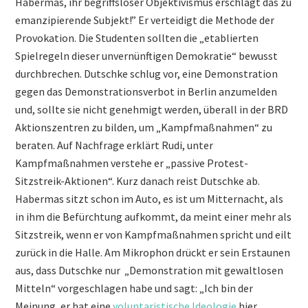
Habermas, ihr begriffsloser Objektivismus erschlägt das zu
emanzipierende Subjekt!” Er verteidigt die Methode der
Provokation. Die Studenten sollten die „etablierten
Spielregeln dieser unvernünftigen Demokratie“ bewusst
durchbrechen. Dutschke schlug vor, eine Demonstration
gegen das Demonstrationsverbot in Berlin anzumelden
und, sollte sie nicht genehmigt werden, überall in der BRD
Aktionszentren zu bilden, um „Kampfmaßnahmen“ zu
beraten. Auf Nachfrage erklärt Rudi, unter
Kampfmaßnahmen verstehe er „passive Protest-
Sitzstreik-Aktionen“. Kurz danach reist Dutschke ab.
Habermas sitzt schon im Auto, es ist um Mitternacht, als
in ihm die Befürchtung aufkommt, da meint einer mehr als
Sitzstreik, wenn er von Kampfmaßnahmen spricht und eilt
zurück in die Halle. Am Mikrophon drückt er sein Erstaunen
aus, dass Dutschke nur „Demonstration mit gewaltlosen
Mitteln“ vorgeschlagen habe und sagt: „Ich bin der
Meinung, er hat eine
voluntaristische Ideologie
hier