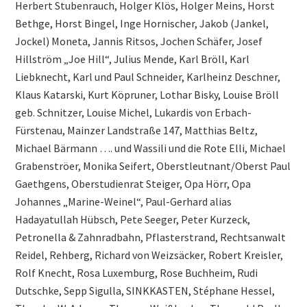
Herbert Stubenrauch, Holger Klös, Holger Meins, Horst
Bethge, Horst Bingel, Inge Hornischer, Jakob (Jankel,
Jockel) Moneta, Jannis Ritsos, Jochen Schäfer, Josef
Hillström „Joe Hill“, Julius Mende, Karl Bröll, Karl
Liebknecht, Karl und Paul Schneider, Karlheinz Deschner,
Klaus Katarski, Kurt Köpruner, Lothar Bisky, Louise Bröll
geb. Schnitzer, Louise Michel, Lukardis von Erbach-
Fürstenau, Mainzer Landstraße 147, Matthias Beltz,
Michael Bärmann …. und Wassili und die Rote Elli, Michael
Grabenströer, Monika Seifert, Oberstleutnant/Oberst Paul
Gaethgens, Oberstudienrat Steiger, Opa Hörr, Opa
Johannes „Marine-Weinel“, Paul-Gerhard alias
Hadayatullah Hübsch, Pete Seeger, Peter Kurzeck,
Petronella & Zahnradbahn, Pflasterstrand, Rechtsanwalt
Reidel, Rehberg, Richard von Weizsäcker, Robert Kreisler,
Rolf Knecht, Rosa Luxemburg, Rose Buchheim, Rudi
Dutschke, Sepp Sigulla, SINKKASTEN, Stéphane Hessel,