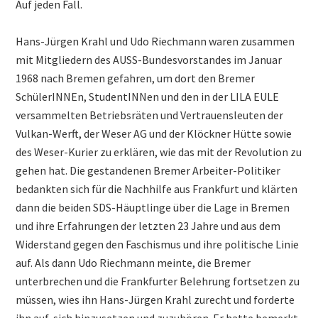
Auf jeden Fall.
Hans-Jürgen Krahl und Udo Riechmann waren zusammen
mit Mitgliedern des AUSS-Bundesvorstandes im Januar
1968 nach Bremen gefahren, um dort den Bremer
SchülerINNEn, StudentINNen und den in der LILA EULE
versammelten Betriebsräten und Vertrauensleuten der
Vulkan-Werft, der Weser AG und der Klöckner Hütte sowie
des Weser-Kurier zu erklären, wie das mit der Revolution zu
gehen hat. Die gestandenen Bremer Arbeiter-Politiker
bedankten sich für die Nachhilfe aus Frankfurt und klärten
dann die beiden SDS-Häuptlinge über die Lage in Bremen
und ihre Erfahrungen der letzten 23 Jahre und aus dem
Widerstand gegen den Faschismus und ihre politische Linie
auf. Als dann Udo Riechmann meinte, die Bremer
unterbrechen und die Frankfurter Belehrung fortsetzen zu
müssen, wies ihn Hans-Jürgen Krahl zurecht und forderte
ihn auf, sich hinzusetzen und zuzuhören. Er hatte bemerkt,