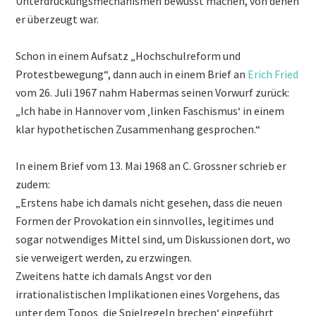
Unterdrückungsmechanismen bewusst machen, von denen
er überzeugt war.
Schon in einem Aufsatz „Hochschulreform und
Protestbewegung“, dann auch in einem Brief an
Erich Fried
vom 26. Juli 1967 nahm Habermas seinen Vorwurf zurück:
„Ich habe in Hannover vom ‚linken Faschismus‘ in einem
klar hypothetischen Zusammenhang gesprochen.“
In einem Brief vom 13. Mai 1968 an C. Grossner schrieb er
zudem:
„Erstens habe ich damals nicht gesehen, dass die neuen
Formen der Provokation ein sinnvolles, legitimes und
sogar notwendiges Mittel sind, um Diskussionen dort, wo
sie verweigert werden, zu erzwingen.
Zweitens hatte ich damals Angst vor den
irrationalistischen Implikationen eines Vorgehens, das
unter dem Topos ‚die Spielregeln brechen‘ eingeführt