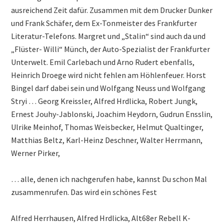
ausreichend Zeit dafür. Zusammen mit dem Drucker Dunker
und Frank Schäfer, dem Ex-Tonmeister des Frankfurter
Literatur-Telefons. Margret und „Stalin“ sind auch da und
„Flüster- Willi“ Münch, der Auto-Spezialist der Frankfurter
Unterwelt. Emil Carlebach und Arno Rudert ebenfalls,
Heinrich Droege wird nicht fehlen am Höhlenfeuer. Horst
Bingel darf dabei sein und Wolfgang Neuss und Wolfgang
Stryi … Georg Kreissler, Alfred Hrdlicka, Robert Jungk,
Ernest Jouhy-Jablonski, Joachim Heydorn, Gudrun Ensslin,
Ulrike Meinhof, Thomas Weisbecker, Helmut Qualtinger,
Matthias Beltz, Karl-Heinz Deschner, Walter Herrmann,
Werner Pirker,
… alle, denen ich nachgerufen habe, kannst Du schon Mal
zusammenrufen. Das wird ein schönes Fest
Alfred Herrhausen, Alfred Hrdlicka, Alt68er Rebell K-