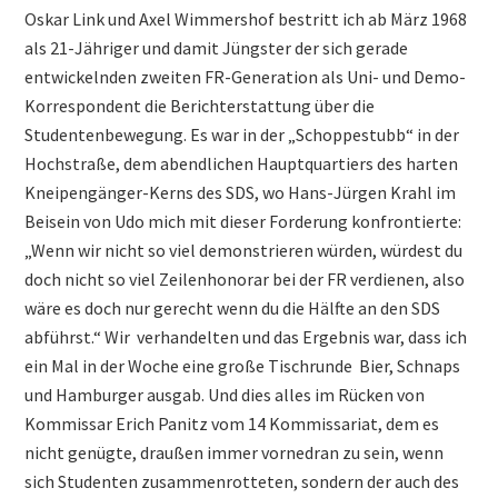
Oskar Link und Axel Wimmershof bestritt ich ab März 1968
als 21-Jähriger und damit Jüngster der sich gerade
entwickelnden zweiten FR-Generation als Uni- und Demo-
Korrespondent die Berichterstattung über die
Studentenbewegung. Es war in der „Schoppestubb“ in der
Hochstraße, dem abendlichen Hauptquartiers des harten
Kneipengänger-Kerns des SDS, wo Hans-Jürgen Krahl im
Beisein von Udo mich mit dieser Forderung konfrontierte:
„Wenn wir nicht so viel demonstrieren würden, würdest du
doch nicht so viel Zeilenhonorar bei der FR verdienen, also
wäre es doch nur gerecht wenn du die Hälfte an den SDS
abführst.“ Wir verhandelten und das Ergebnis war, dass ich
ein Mal in der Woche eine große Tischrunde Bier, Schnaps
und Hamburger ausgab. Und dies alles im Rücken von
Kommissar Erich Panitz vom 14 Kommissariat, dem es
nicht genügte, draußen immer vornedran zu sein, wenn
sich Studenten zusammenrotteten, sondern der auch des