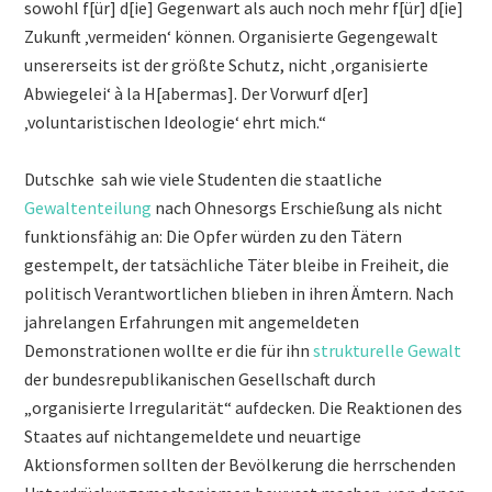
sowohl f[ür] d[ie] Gegenwart als auch noch mehr f[ür] d[ie]
Zukunft ‚vermeiden‘ können. Organisierte Gegengewalt
unsererseits ist der größte Schutz, nicht ‚organisierte
Abwiegelei‘ à la H[abermas]. Der Vorwurf d[er]
‚voluntaristischen Ideologie‘ ehrt mich.“
Dutschke sah wie viele Studenten die staatliche
Gewaltenteilung
nach Ohnesorgs Erschießung als nicht
funktionsfähig an: Die Opfer würden zu den Tätern
gestempelt, der tatsächliche Täter bleibe in Freiheit, die
politisch Verantwortlichen blieben in ihren Ämtern. Nach
jahrelangen Erfahrungen mit angemeldeten
Demonstrationen wollte er die für ihn
strukturelle Gewalt
der bundesrepublikanischen Gesellschaft durch
„organisierte Irregularität“ aufdecken. Die Reaktionen des
Staates auf nichtangemeldete und neuartige
Aktionsformen sollten der Bevölkerung die herrschenden