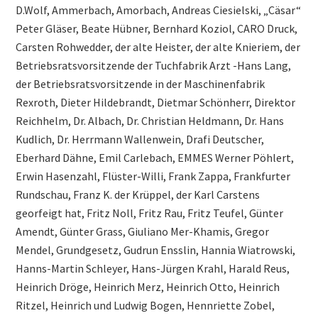
D.Wolf, Ammerbach, Amorbach, Andreas Ciesielski, „Cäsar“
Peter Gläser, Beate Hübner, Bernhard Koziol, CARO Druck,
Carsten Rohwedder, der alte Heister, der alte Knieriem, der
Betriebsratsvorsitzende der Tuchfabrik Arzt -Hans Lang,
der Betriebsratsvorsitzende in der Maschinenfabrik
Rexroth, Dieter Hildebrandt, Dietmar Schönherr, Direktor
Reichhelm, Dr. Albach, Dr. Christian Heldmann, Dr. Hans
Kudlich, Dr. Herrmann Wallenwein, Drafi Deutscher,
Eberhard Dähne, Emil Carlebach, EMMES Werner Pöhlert,
Erwin Hasenzahl, Flüster-Willi, Frank Zappa, Frankfurter
Rundschau, Franz K. der Krüppel, der Karl Carstens
georfeigt hat, Fritz Noll, Fritz Rau, Fritz Teufel, Günter
Amendt, Günter Grass, Giuliano Mer-Khamis, Gregor
Mendel, Grundgesetz, Gudrun Ensslin, Hannia Wiatrowski,
Hanns-Martin Schleyer, Hans-Jürgen Krahl, Harald Reus,
Heinrich Dröge, Heinrich Merz, Heinrich Otto, Heinrich
Ritzel, Heinrich und Ludwig Bogen, Hennriette Zobel,